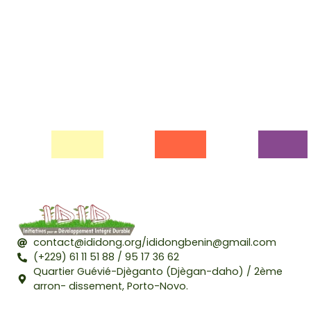
contact@ididong.org/ididongbenin@gmail.com
(+229) 61 11 51 88 / 95 17 36 62
Quartier Guévié-Djèganto (Djègan-daho) / 2ème
arron- dissement, Porto-Novo.