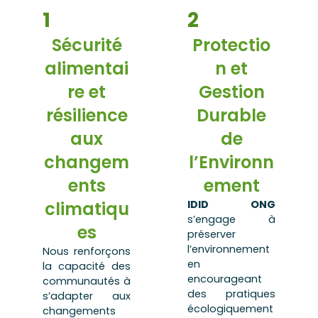
1
2
Sécurité
Protectio
alimentai
n et
re et
Gestion
résilience
Durable
aux
de
changem
l’Environn
ents
ement
climatiqu
IDID ONG
s’engage à
es
préserver
l’environnement
Nous renforçons
en
la capacité des
encourageant
communautés à
des pratiques
s’adapter aux
écologiquement
changements