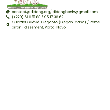
contact@ididong.org/ididongbenin@gmail.com
(+229) 61 11 51 88 / 95 17 36 62
Quartier Guévié-Djèganto (Djègan-daho) / 2ème
arron- dissement, Porto-Novo.