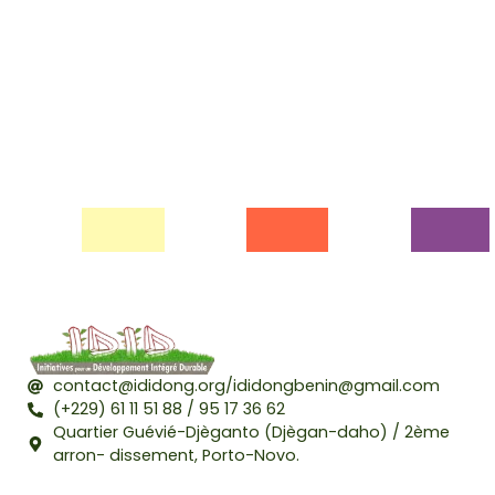
contact@ididong.org/ididongbenin@gmail.com
(+229) 61 11 51 88 / 95 17 36 62
Quartier Guévié-Djèganto (Djègan-daho) / 2ème
arron- dissement, Porto-Novo.