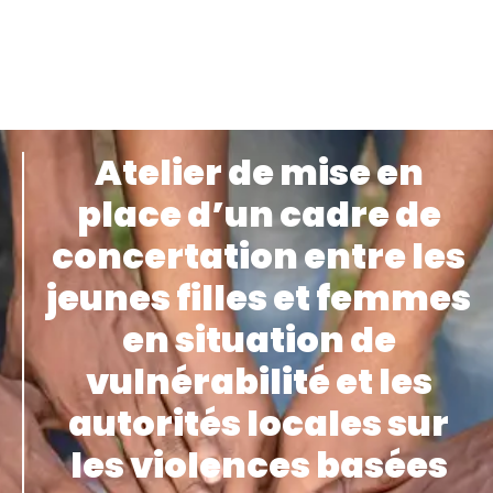
Atelier de mise en
place d’un cadre de
concertation entre les
jeunes filles et femmes
en situation de
vulnérabilité et les
autorités locales sur
les violences basées