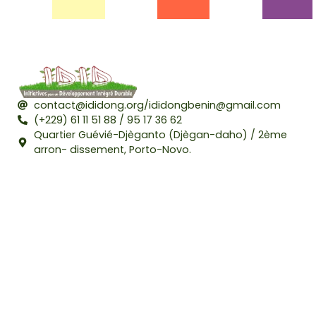
contact@ididong.org/ididongbenin@gmail.com
(+229) 61 11 51 88 / 95 17 36 62
Quartier Guévié-Djèganto (Djègan-daho) / 2ème
arron- dissement, Porto-Novo.