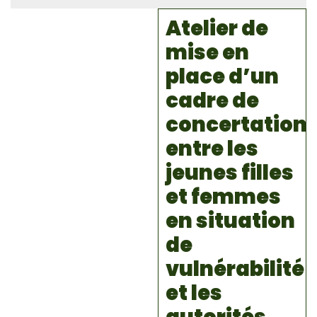
Atelier de
mise en
place d’un
cadre de
concertation
entre les
jeunes filles
et femmes
en situation
de
vulnérabilité
et les