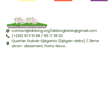
contact@ididong.org/ididongbenin@gmail.com
(+229) 61 11 51 88 / 95 17 36 62
Quartier Guévié-Djèganto (Djègan-daho) / 2ème
arron- dissement, Porto-Novo.