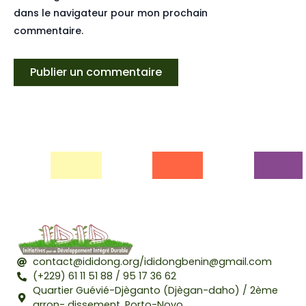
dans le navigateur pour mon prochain
commentaire.
contact@ididong.org/ididongbenin@gmail.com
(+229) 61 11 51 88 / 95 17 36 62
Quartier Guévié-Djèganto (Djègan-daho) / 2ème
arron- dissement, Porto-Novo.