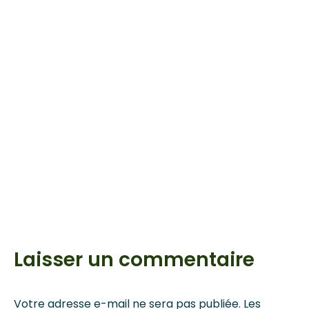
transformatrices de soja à se mettre résolument au
travail afin de rendre compétitifs les dérivés du soja
sur le marché dans le département du Zou. Au
terme de cette Assemblée, les transformatrices ont
exprimé leurs gratitudes à IDID ONG pour cette
nouvelle initiative
tant attendue mais rendu désormais officielle par le
projet PARC-SOJA. Elles considèrent la CCTS comme
un levier de changement social susceptible
d’améliorer la résilience des femmes vulnérables,
d’autonomiser les individus et de renforcer la
solidarité entre les communautés.
Simon D. HOUETO, Facilitateur PARC SOJA Zakpota
Laisser un commentaire
Votre adresse e-mail ne sera pas publiée.
Les