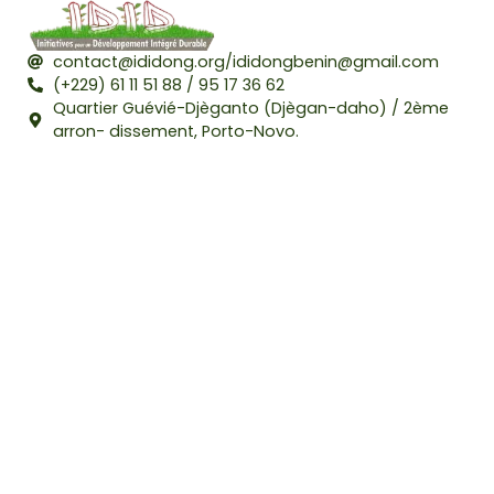
contact@ididong.org/ididongbenin@gmail.com
(+229) 61 11 51 88 / 95 17 36 62
Quartier Guévié-Djèganto (Djègan-daho) / 2ème
arron- dissement, Porto-Novo.