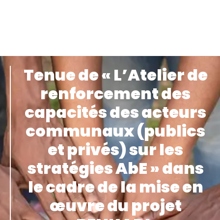
Tenue de « L’Atelier de
renforcement des
capacités des acteurs
communaux (publics
et privés) sur les
stratégies AbE » dans
le cadre de la mise en
œuvre du projet