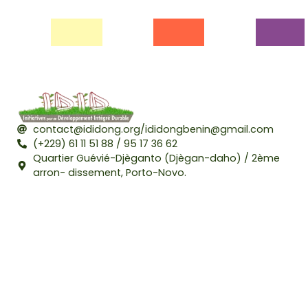
contact@ididong.org/ididongbenin@gmail.com
(+229) 61 11 51 88 / 95 17 36 62
Quartier Guévié-Djèganto (Djègan-daho) / 2ème
arron- dissement, Porto-Novo.