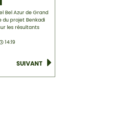
n
el Bel Azur de Grand
 du projet Benkadi
ur les résultants
14:19
Next
SUIVANT
jet Benkadi Bénin ont
 cours de ce dernier,