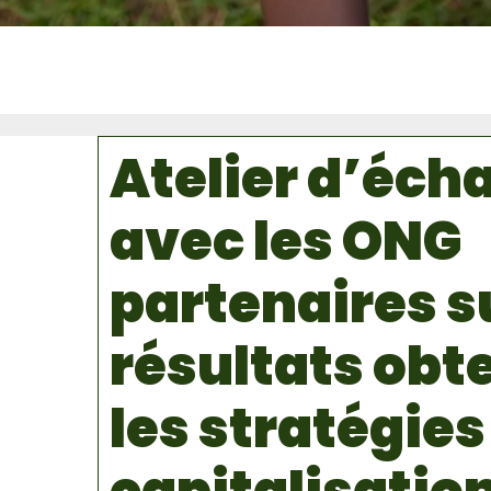
Atelier d’éch
avec les ONG
partenaires su
résultats obt
les stratégies