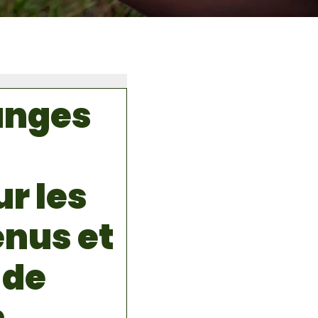
anges
r les
enus et
 de