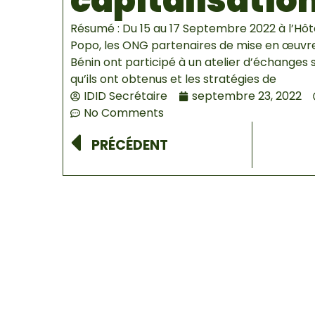
capitalisatio
Résumé : Du 15 au 17 Septembre 2022 à l’Hôt
Popo, les ONG partenaires de mise en œuvre
Bénin ont participé à un atelier d’échanges s
qu’ils ont obtenus et les stratégies de
IDID Secrétaire
septembre 23, 2022
No Comments
Prev
PRÉCÉDENT
and Popo, les ONG partenaires de mise en œuvre du pro
s ont obtenus et les stratégies de capitalisation.
e Dangbo et des Aguégués a pris part à cet atelier. Au