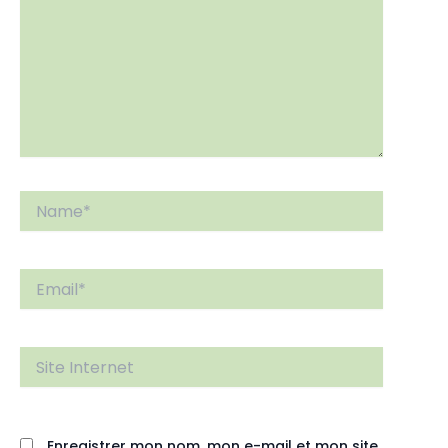
Name*
Email*
Site
Internet
Enregistrer mon nom, mon e-mail et mon site