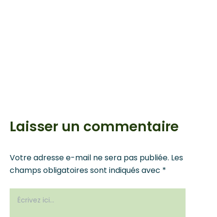
bénéficiaires ont montré leur intérêt pour cette
formation et sont très motivées à s’engager dans
cette dynamique. Ci-joint quelques photos illustrant
la séance.
Françoise OGOUNGBE et Crépin AZONGNIBO
Laisser un commentaire
Votre adresse e-mail ne sera pas publiée.
Les
champs obligatoires sont indiqués avec
*
Écrivez
ici…